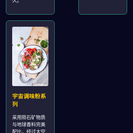
久。
宇宙调味粉系
列
采用陨石矿物质
与地球香料完美
配比，经过太空