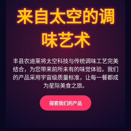
来自太空的调
味艺术
丰县农迪莱将太空科技与传统调味工艺完美
结合，为您带来前所未有的味觉体验。我们
的产品采用宇宙级质量标准，让每一餐都成
为星际美食之旅。
探索我们的产品